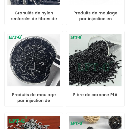
Granulés de nylon
Produits de moulage
renforcés de fibres de
par injection en
carbone PA6
polymère
homopolymère PP
renforcé de carbone
Produits de moulage
Fibre de carbone PLA
par injection de
polymère renforcé de
fibres de carbone (PP
CF)