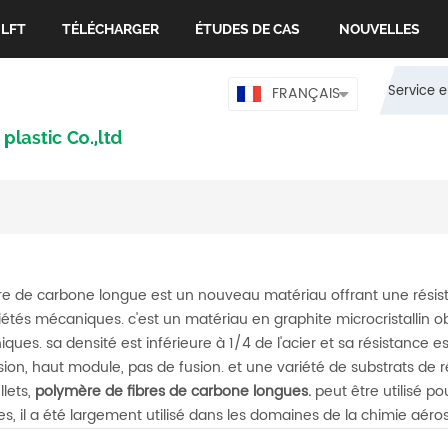
 LFT
TÉLÉCHARGER
ÉTUDES DE CAS
NOUVELLES
Service e
FRANÇAIS
bre de carbone longue est un nouveau matériau offrant une résis
iétés mécaniques. c'est un matériau en graphite microcristallin ob
ques. sa densité est inférieure à 1/4 de l'acier et sa résistance est
sion, haut module, pas de fusion. et une variété de substrats de
lets,
polymère de fibres de carbone longues.
peut être utilisé po
s, il a été largement utilisé dans les domaines de la chimie aéro