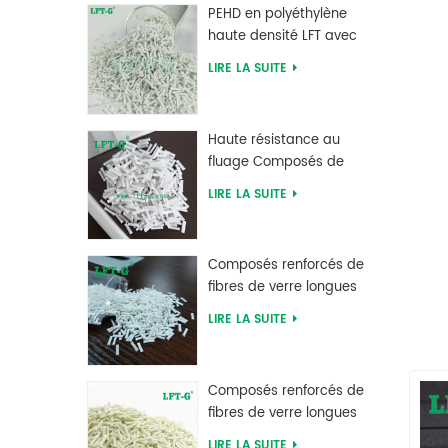
PEHD en polyéthylène
poi
haute densité LFT avec
e
ser
longue fibre de verre
LIRE LA SUITE
as 
renforcée
re
ha
Haute résistance au
p
fluage Composés de
eng
fibres de verre longues
LIRE LA SUITE
chargés MXD 6
app
ad
Composés renforcés de
fibres de verre longues
m
en polybutylène
re
LIRE LA SUITE
téréphtalate PBT
d'approvisionnement
p
d'usine
co
Composés renforcés de
fibres de verre longues
com
en polyphtalamide PPA
i
LIRE LA SUITE