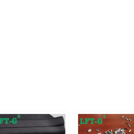
nt is about 280℃, and has many
material, low production c
xcellent characteristics, with a
economic effect, has bee
ies of excellent properties, such
used in various fields. M
excellent mechanical properties,
nylon 12 is made of nylon 
chemical stability, solvent
and quantitative filler, col
sistance, flame retardant, and
additives and other com
s good processing and molding
blend, after extrusion, gra
roperties. As a kind of special
and other processes to o
ineering plastic with the largest
thermoplastic with diff
output at present, the market
properties. LFT-G® long
lication foundation is mature. In
fiber reinforced PA12 ser
dition, in the molding process,
divided into LCF30, LCF40
pultrusion molding, injection
LCF60 and LCF20 specifi
molding, molding and other
according to the filling a
ethods can be processed. By
long carbon fiber (20%-60%
inforcing PPS resin with carbon
good strength, dimens
fiber, excellent mechanical
stability, conductivity, 
roperties and heat resistance
resistance, etc. Application
mposites can be prepared. At
for the automotive, sport
present, PPS fiber reinforced
solar energy, high-end t
posites have been widely used
other industries. Datash
n the aerospace field. Tencate
données sont goûtées pa