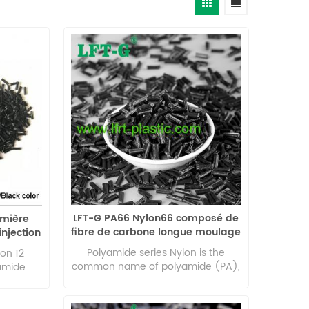
LFT-G PA66 Nylon66 composé de
emière
fibre de carbone longue moulage
njection
par injection de 20% à 60% plus
ibre de
Polyamide series Nylon is the
lon 12
performant
common name of polyamide (PA),
yamide
is the general term for
excellent
thermoplastic resins containing
oleum by-
repeated amide groups on the
main raw