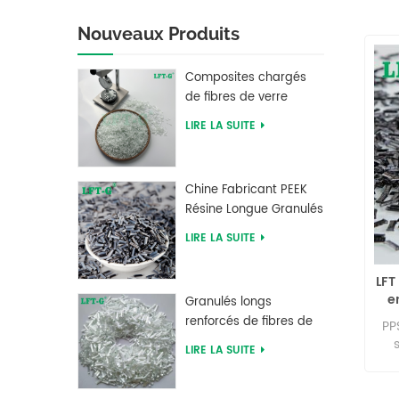
Nouveaux Produits
Composites chargés
de fibres de verre
longues en
LIRE LA SUITE
polybutylène
téréphtalate PBT LFT
Chine Fabricant PEEK
Résine Longue Granulés
Renforcés De Fibres De
LIRE LA SUITE
Carbone
LFT
e
Granulés longs
re
renforcés de fibres de
PP
verre PLA à acide
LIRE LA SUITE
polylactique LFT haute
cr
rin
résistance
mo