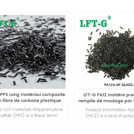
 PPS Long matériau composite
LFT-G PA12 matière pr
n fibre de carbone plastique
remplie de moulage par i
nforcé lcf haute ténacité pour
haute performance en f
S-LCF materials Polyphenylene
Product information Ny
les voitures
carbone longue
sulfide (PPS) is a linear semi-
(PA12) is a kind of pol
ystalline polymer with benzene
engineering plastics with 
g and sulfur atoms composed of
properties. With rich petr
lecular main chain, its melting
product butadiene as the 