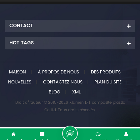
CONTACT
HOT TAGS
MAISON
|
À PROPOS DE NOUS
|
DES PRODUITS
|
NOUVELLES
|
CONTACTEZ NOUS
|
PLAN DU SITE
|
BLOG
|
XML
|
Droit d\'auteur © 2015-2026 Xiamen LFT composite plastic
Co.,ltd..Tous droits réservés.