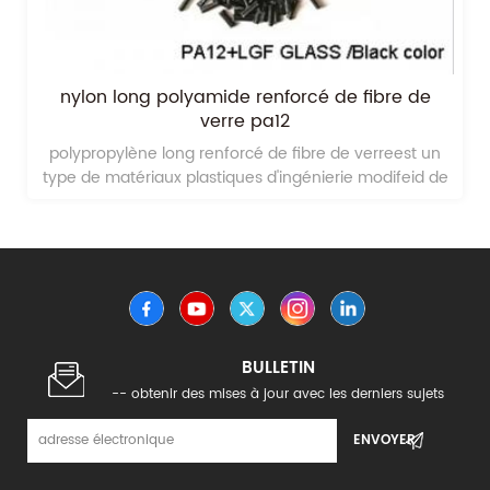
nylon long polyamide renforcé de fibre de
verre pa12
polypropylène long renforcé de fibre de verreest un
type de matériaux plastiques d'ingénierie modifeid de
nylon pa12 renforcé de fibre de verre
BULLETIN
-- obtenir des mises à jour avec les derniers sujets