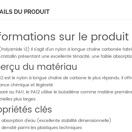
AILS DU PRODUIT
formations sur le produit
(Polyamide 12)
Il s'agit d'un nylon à longue chaîne carbonée fab
cristallin présentant une excellente ténacité, une faible absorpti
erçu du matériau
12 est le nylon à longue chaîne de carbone le plus répandu. Il of
tance chimique et légèreté.
ré au PA11, le PA12 utilise le butadiène comme matière première,
rielles plus larges.
opriétés clés
e absorption d'eau (excellente stabilité dimensionnelle)
e densité parmi les plastiques techniques