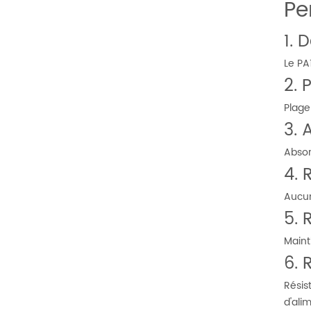
Pe
1. 
Le PA
2. 
Plage
3. 
Absor
4. 
Aucun
5. 
Maint
6. 
Résis
d'ali