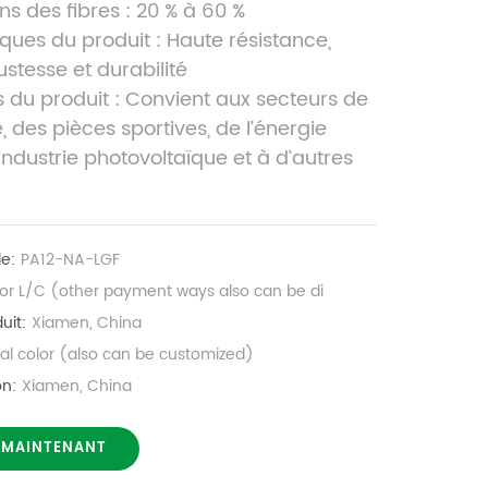
ns des fibres : 20 % à 60 %
iques du produit : Haute résistance,
stesse et durabilité
s du produit : Convient aux secteurs de
, des pièces sportives, de l’énergie
l’industrie photovoltaïque et à d’autres
le:
PA12-NA-LGF
 or L/C (other payment ways also can be di
uit:
Xiamen, China
nal color (also can be customized)
on:
Xiamen, China
 MAINTENANT