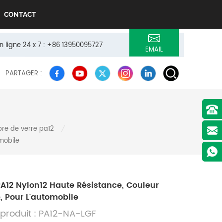
CONTACT
n ligne 24 x 7 : +86 13950095727
EMAIL
PARTAGER :
bre de verre pa12
/
mobile
A12 Nylon12 Haute Résistance, Couleur
, Pour L'automobile
produit : PA12-NA-LGF