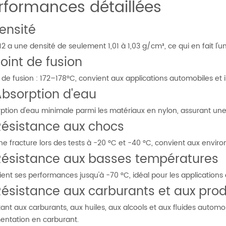
rformances détaillées
Densité
12 a une densité de seulement 1,01 à 1,03 g/cm³, ce qui en fait l'u
Point de fusion
 de fusion : 172–178°C, convient aux applications automobiles et in
Absorption d'eau
ption d'eau minimale parmi les matériaux en nylon, assurant une 
Résistance aux chocs
e fracture lors des tests à -20 °C et -40 °C, convient aux environ
Résistance aux basses températures
ient ses performances jusqu'à -70 °C, idéal pour les applications e
Résistance aux carburants et aux pro
tant aux carburants, aux huiles, aux alcools et aux fluides autom
mentation en carburant.