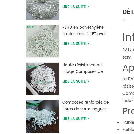
verre PLA à acide
LIRE LA SUITE
polylactique LFT haute
DÉT
résistance
PEHD en polyéthylène
In
haute densité LFT avec
longue fibre de verre
LIRE LA SUITE
renforcée
PA12 
semi-
Ap
Haute résistance au
fluage Composés de
fibres de verre longues
Le PA
LIRE LA SUITE
chargés MXD 6
résis
Compa
indust
Composés renforcés de
Pr
fibres de verre longues
en polybutylène
LIRE LA SUITE
Faibl
téréphtalate PBT
d'approvisionnement
Faibl