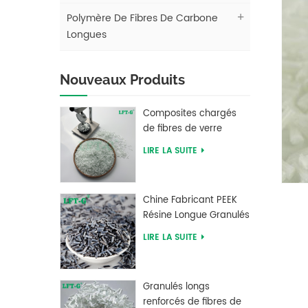
Polymère De Fibres De Carbone
Longues
Nouveaux Produits
Composites chargés
de fibres de verre
longues en
LIRE LA SUITE
polybutylène
téréphtalate PBT LFT
Chine Fabricant PEEK
Résine Longue Granulés
Renforcés De Fibres De
LIRE LA SUITE
Carbone
Granulés longs
renforcés de fibres de