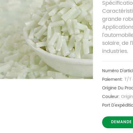
Spécificatio
Caractérist
grande robu
Application
l’automobile
solaire, de 
industries.
Numéro D'artic
Paiement:
T/T
Origine Du Prod
Couleur:
Origi
Port D'expéditi
DEMANDE