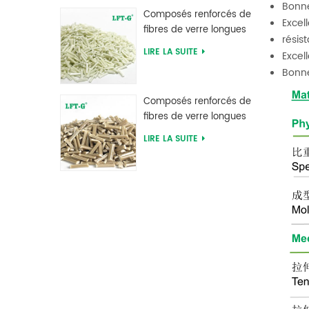
d'usine
Bonne
Composés renforcés de
Excel
fibres de verre longues
résis
en polyphtalamide PPA
LIRE LA SUITE
Excel
d'alimentation d'usine
Bonne 
Composés renforcés de
fibres de verre longues
en sulfure de
LIRE LA SUITE
polyphénylène PPS