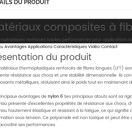
AILS DU PRODUIT
tériaux composites à fi
oplastiques renforcés hautes performances pour applications ind
çu
Avantages
Applications
Caractéristiques
Vidéo
Contact
ésentation du produit
atériaux thermoplastiques renforcés de fibres longues (LFT) sont
lente résistance aux chocs et une stabilité dimensionnelle. Ils co
sants métalliques, réduisant ainsi le poids tout en maintenant 
rincipaux avantages de
nylon 6
Ses principaux atouts sont sa rigid
iau présente d'excellentes propriétés de résistance aux chocs, d'us
iau hautement élastique et résistant à la fatigue, ce qui signifie q
mation sous tension. Ce polyamide est non toxique et peut être
accroître ses performances.