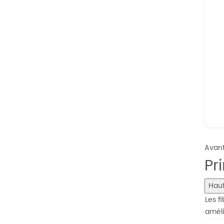
Avan
Pr
Haut
Les f
améli