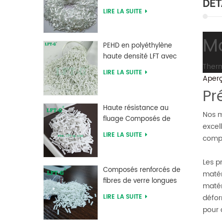
DÉT
verre PLA à acide
LIRE LA SUITE
polylactique LFT haute
résistance
Ma
PEHD en polyéthylène
haute densité LFT avec
Therm
longue fibre de verre
LIRE LA SUITE
Aper
renforcée
Pr
Haute résistance au
Nos m
fluage Composés de
excel
fibres de verre longues
LIRE LA SUITE
compo
chargés MXD 6
Les p
Composés renforcés de
matér
fibres de verre longues
matér
en polybutylène
défor
LIRE LA SUITE
téréphtalate PBT
pour 
d'approvisionnement