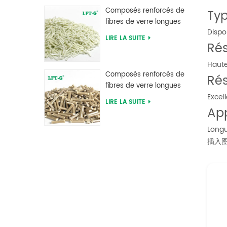
d'usine
Composés renforcés de
Ty
fibres de verre longues
Dispo
en polyphtalamide PPA
LIRE LA SUITE
Ré
d'alimentation d'usine
Haute
Composés renforcés de
Ré
fibres de verre longues
Excel
en sulfure de
LIRE LA SUITE
polyphénylène PPS
Ap
Longu
插入图