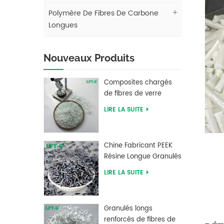
Polymère De Fibres De Carbone
Longues
Nouveaux Produits
Composites chargés
de fibres de verre
longues en
LIRE LA SUITE
polybutylène
téréphtalate PBT LFT
Chine Fabricant PEEK
Résine Longue Granulés
Renforcés De Fibres De
LIRE LA SUITE
Carbone
Granulés longs
renforcés de fibres de