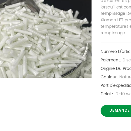
d'excellentes p
lorsqu'il est c
remplissage
De
Xiamen LFT pr
températures é
remplissage.
Numéro D'artic
Paiement:
Dis
Origine Du Prod
Couleur:
Natur
Port D'expéditi
Delai：
2-10 w
DEMANDE