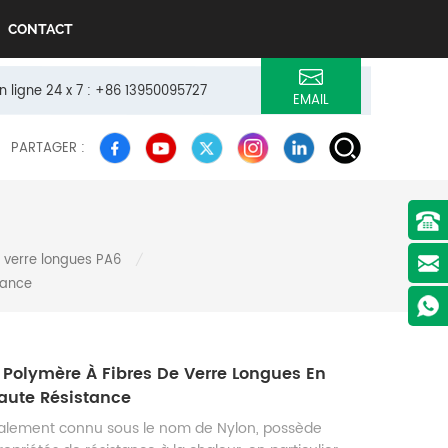
CONTACT
n ligne 24 x 7 : +86 13950095727
EMAIL
PARTAGER :
e verre longues PA6
/
tance
 Polymère À Fibres De Verre Longues En
aute Résistance
galement connu sous le nom de Nylon, possède