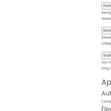
Pert
Rempl
résis
Rési
Résis
criti
Stab
Les m
long 
Ap
Au
Compo
Éle