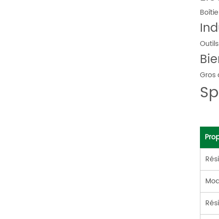
Boîti
Ind
Outil
Bi
Gros 
Sp
Prop
Rési
Mod
Rési