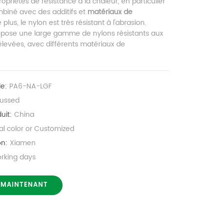
ropriétés de résistance à la chaleur, en particulier
ombiné avec des additifs et
matériaux de
 plus, le nylon est très résistant à l'abrasion.
opose une large gamme de nylons résistants aux
levées, avec différents matériaux de
le:
PA6-NA-LGF
cussed
uit:
China
al color or Customized
on:
Xiamen
orking days
 MAINTENANT