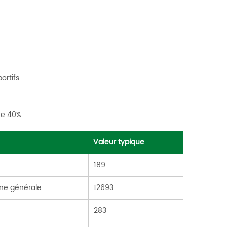
rtifs.
ue 40%
Valeur typique
189
e générale
12693
283