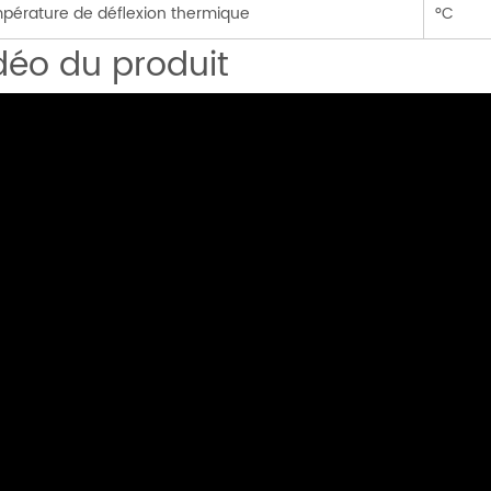
pérature de déflexion thermique
°C
déo du produit