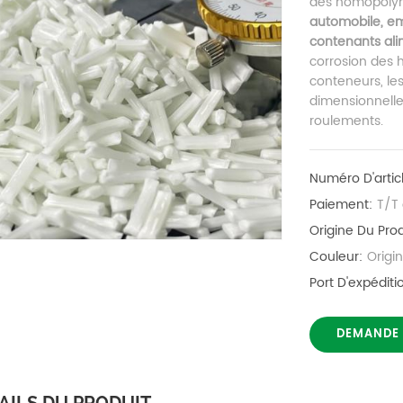
des homopolymè
automobile, e
contenants ali
corrosion des 
conteneurs, les 
dimensionnelle 
roulements.
Numéro D'artic
Paiement:
T/T 
Origine Du Prod
Couleur:
Origi
Port D'expéditi
DEMANDE