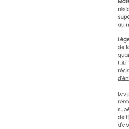
Maté
rési
sup
au m
Lég
de l
quan
fabr
rési
d'én
Les 
renf
supé
de f
d'ab