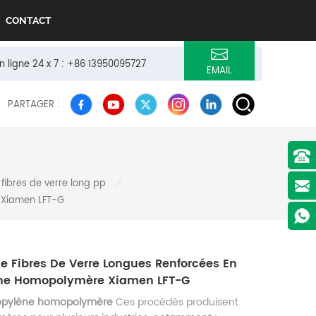
CONTACT
n ligne 24 x 7 : +86 13950095727
EMAIL
PARTAGER :
ibres de verre long pp
/
 Xiamen LFT-G
 Fibres De Verre Longues Renforcées En
ène Homopolymère Xiamen LFT-G
ropylène homopolymère
Ces procédés produisent