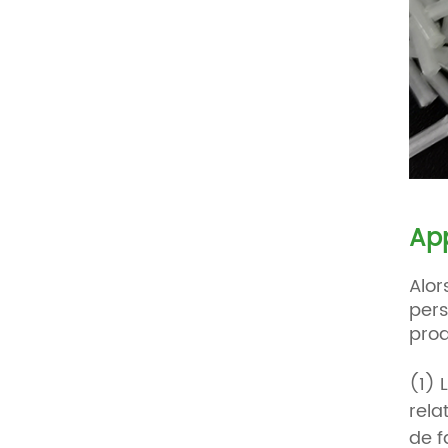
App
Alor
pers
prod
(1) 
rela
de f