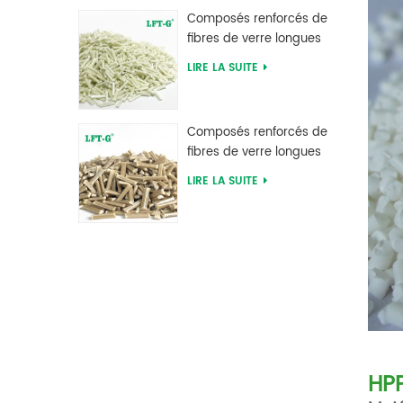
d'usine
Composés renforcés de
fibres de verre longues
en polyphtalamide PPA
LIRE LA SUITE
d'alimentation d'usine
Composés renforcés de
fibres de verre longues
en sulfure de
LIRE LA SUITE
polyphénylène PPS
HP