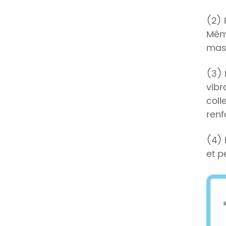
(2) 
Même
mass
(3) 
vibr
coll
renf
(4) 
et p