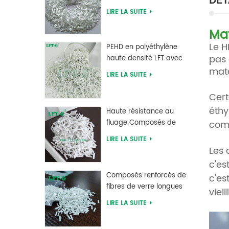
DÉT
verre PLA à acide
LIRE LA SUITE
polylactique LFT haute
résistance
Mat
Le H
PEHD en polyéthylène
pas 
haute densité LFT avec
longue fibre de verre
maté
LIRE LA SUITE
renforcée
Cert
éthy
Haute résistance au
fluage Composés de
comp
fibres de verre longues
LIRE LA SUITE
chargés MXD 6
Les 
c'es
Composés renforcés de
c'es
fibres de verre longues
viei
en polybutylène
LIRE LA SUITE
téréphtalate PBT
d'approvisionnement