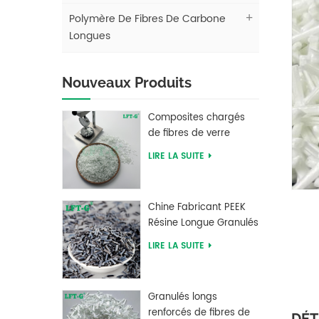
Polymère De Fibres De Carbone
Longues
Nouveaux Produits
Composites chargés
de fibres de verre
longues en
LIRE LA SUITE
polybutylène
téréphtalate PBT LFT
Chine Fabricant PEEK
Résine Longue Granulés
Renforcés De Fibres De
LIRE LA SUITE
Carbone
Granulés longs
renforcés de fibres de