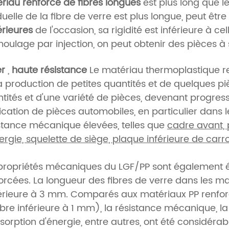
riau renforcé de fibres longues
est plus long que le
duelle de la fibre de verre est plus longue, peut être
érieures
de l'occasion, sa rigidité est inférieure à 
oulage par injection, on peut obtenir des pièces à
er
,
haute résistance
Le matériau thermoplastique re
a production de petites quantités et de quelques p
tités et d'une variété de pièces, devenant progres
ication de pièces automobiles, en particulier dans
stance mécanique élevées, telles que
cadre avant, 
ergie, squelette de siège, plaque inférieure de carro
propriétés mécaniques du LGF/PP sont également étr
orcées. La longueur des fibres de verre dans les 
rieure à 3 mm. Comparés aux matériaux PP renforcé
ibre inférieure à 1 mm), la résistance mécanique, la
sorption d'énergie, entre autres, ont été considéra