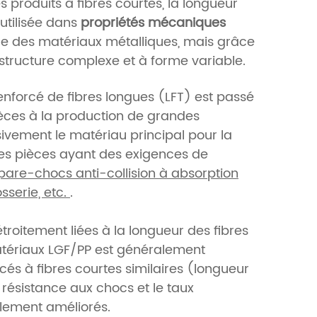
s produits à fibres courtes, la longueur
 utilisée dans
propriétés mécaniques
celle des matériaux métalliques, mais grâce
 structure complexe et à forme variable.
nforcé de fibres longues (LFT) est passé
ièces à la production de grandes
sivement le matériau principal pour la
 les pièces ayant des exigences de
pare-chocs anti-collision à absorption
sserie, etc.
.
oitement liées à la longueur des fibres
matériaux LGF/PP est généralement
s à fibres courtes similaires (longueur
 résistance aux chocs et le taux
blement améliorés.