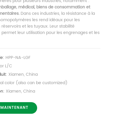
res pour plusieurs industries, notamment :
mballage, médical, biens de consommation et
mentaires.
Dans ces industries, la résistance à la
homopolymères les rend idéaux pour les
réservoirs et les tuyaux. Leur stabilité
permet leur utilisation pour les engrenages et les
le:
HPP-NA-LGF
or L/C
uit:
Xiamen, China
nal color (also can be customized)
on:
Xiamen, China
 MAINTENANT