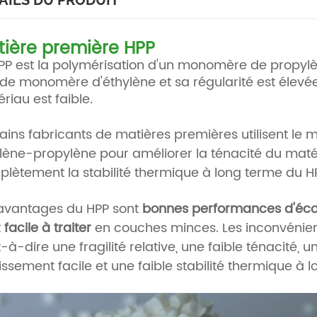
AILS DU PRODUIT
ière première HPP
PP est la polymérisation d'un monomère de propylè
de monomère d'éthylène et sa régularité est élevée
riau est faible.
ains fabricants de matières premières utilisent l
lène-propylène pour améliorer la ténacité du maté
lètement la stabilité thermique à long terme du H
avantages du HPP sont
bonnes performances d'éc
t
facile à traiter
en couches minces. Les inconvénient
t-à-dire une fragilité relative, une faible ténacité, u
llissement facile et une faible stabilité thermique à 