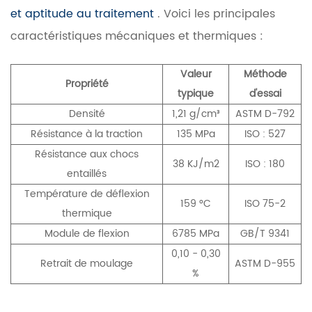
et aptitude au traitement
. Voici les principales
caractéristiques mécaniques et thermiques :
Valeur
Méthode
Propriété
typique
d'essai
Densité
1,21 g/cm³
ASTM D-792
Résistance à la traction
135 MPa
ISO : 527
Résistance aux chocs
38 KJ/m2
ISO : 180
entaillés
Température de déflexion
159 °C
ISO 75-2
thermique
Module de flexion
6785 MPa
GB/T 9341
0,10 - 0,30
Retrait de moulage
ASTM D-955
%