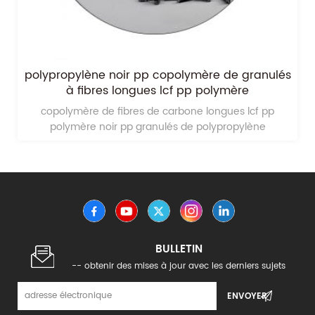
plastique brut matwrial pp polyprolylène lcf
granules de fibre de carbone
recycler et vierge longue fibre de carbone pp 94-V0
granules
BULLETIN
-- obtenir des mises à jour avec les derniers sujets