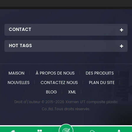
CONTACT
HOT TAGS
MAISON
|
À PROPOS DE NOUS
|
DES PRODUITS
|
NOUVELLES
|
CONTACTEZ NOUS
|
PLAN DU SITE
|
BLOG
|
XML
|
Droit d\'auteur © 2015-2026 Xiamen LFT composite plastic
Co.,ltd..Tous droits réservés.