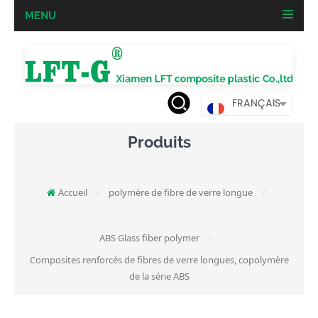
MENU
FRANÇAIS
Produits
Accueil
polymère de fibre de verre longue
/
/
ABS Glass fiber polymer
/
Composites renforcés de fibres de verre longues, copolymère
de la série ABS