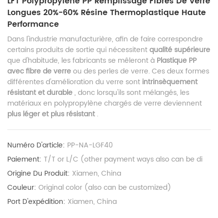
LFT Polypropylène PP Remplissage Fibres De Verre
Longues 20%-60% Résine Thermoplastique Haute
Performance
Dans l'industrie manufacturière, afin de faire correspondre
certains produits de sortie qui nécessitent
qualité supérieure
que d'habitude, les fabricants se mêleront à
Plastique PP
avec fibre de verre
ou des perles de verre. Ces deux formes
différentes d'amélioration du verre sont
intrinsèquement
résistant et durable
, donc lorsqu'ils sont mélangés, les
matériaux en polypropylène chargés de verre deviennent
plus léger et plus résistant
.
Numéro D'article:
PP-NA-LGF40
Paiement:
T/T or L/C (other payment ways also can be di
Origine Du Produit:
Xiamen, China
Couleur:
Original color (also can be customized)
Port D'expédition:
Xiamen, China