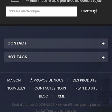
-- obtenir des mises à jour avec les derniers sujets
CONTACT
HOT TAGS
MAISON
|
À PROPOS DE NOUS
|
DES PRODUITS
|
NOUVELLES
|
CONTACTEZ NOUS
|
PLAN DU SITE
|
BLOG
|
XML
|
Droit d\'auteur © 2015-2026 Xiamen LFT composite plastic
Co.,ltd..Tous droits réservés.