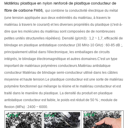
Matériau plastique en nylon renforcé de plastique conducteur de
fibre de carbone PA66,
qui combine la conductivité électrique du métal
(une tension appliquée aux deux extrémités du matériau, à travers le
matériau à travers le courant) et les diverses propriétés du plastique (c'est-à-
dire que les molécules du matériau sont composées de de nombreuses
petites unités structurelles répétées). Densité (g/cm3) : 1,2 ~ 1,7, efficacité de
blindage en plastique antistatique conducteur (30 MHz-10 GHz) : 60-85 dB ;,
principalement utilisé dans l'électronique, les emballages de circuits
intégrés, le blindage électromagnétique et autres domaines.C'est un type
important de matériaux polymères conducteurs.Matériau antistatique
conducteur Matériau de blindage semi-conducteur utilisé dans les câbles
moyenne et haute tension.Le plastique conducteur est une sorte de matériau
polymère fonctionnel qui mélange la résine et le matériau conducteur et est
traité dans le manière du plastique. La densité du produit en plastique
antistatique conducteur est faible, le poids est réduit de 50 % ; module de
flexion (MPa) : 2400 ~ 6000.