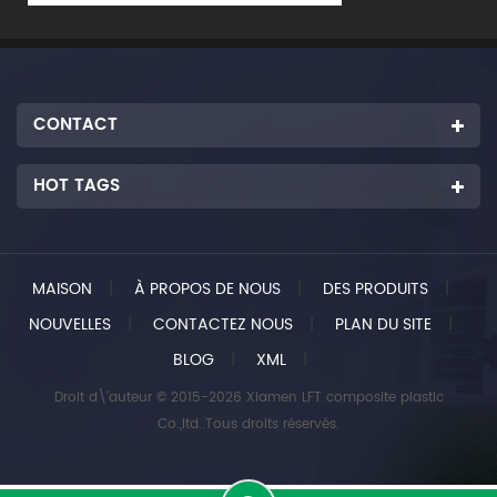
CONTACT
HOT TAGS
MAISON
|
À PROPOS DE NOUS
|
DES PRODUITS
|
NOUVELLES
|
CONTACTEZ NOUS
|
PLAN DU SITE
|
BLOG
|
XML
|
Droit d\'auteur © 2015-2026 Xiamen LFT composite plastic
Co.,ltd..Tous droits réservés.