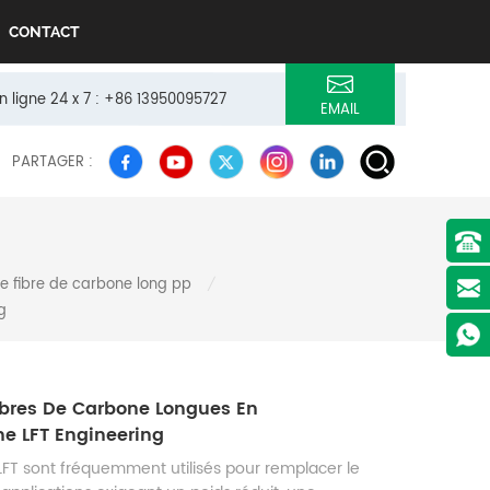
CONTACT
n ligne 24 x 7 : +86 13950095727
EMAIL
PARTAGER :
e fibre de carbone long pp
/
g
Fibres De Carbone Longues En
ne LFT Engineering
 LFT sont fréquemment utilisés pour remplacer le