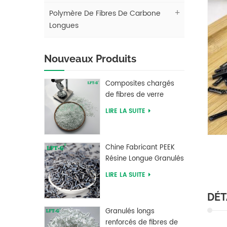
Polymère De Fibres De Carbone
Longues
Nouveaux Produits
Composites chargés
de fibres de verre
longues en
LIRE LA SUITE
polybutylène
téréphtalate PBT LFT
Chine Fabricant PEEK
Résine Longue Granulés
Renforcés De Fibres De
LIRE LA SUITE
Carbone
DÉT
Granulés longs
renforcés de fibres de