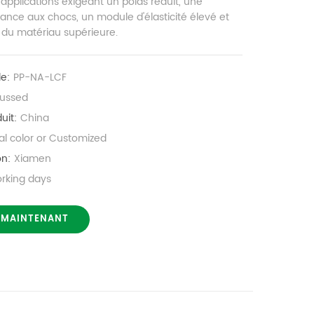
applications exigeant un poids réduit, une
tance aux chocs, un module d'élasticité élevé et
 du matériau supérieure.
le:
PP-NA-LCF
cussed
uit:
China
al color or Customized
on:
Xiamen
orking days
 MAINTENANT