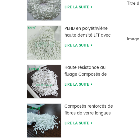
Titre 
verre PLA à acide
LIRE LA SUITE
polylactique LFT haute
résistance
PEHD en polyéthylène
haute densité LFT avec
Image
longue fibre de verre
LIRE LA SUITE
renforcée
Haute résistance au
fluage Composés de
fibres de verre longues
LIRE LA SUITE
chargés MXD 6
Composés renforcés de
fibres de verre longues
en polybutylène
LIRE LA SUITE
téréphtalate PBT
d'approvisionnement