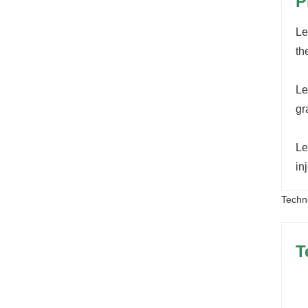
P
Le
th
Le
gr
Le
in
Techn
T