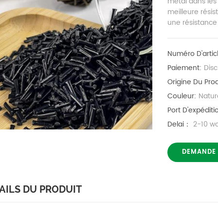
métal dans les 
meilleure résis
une résistance
Numéro D'artic
Paiement:
Dis
Origine Du Prod
Couleur:
Natur
Port D'expéditi
Delai：
2-10 w
DEMANDE
AILS DU PRODUIT