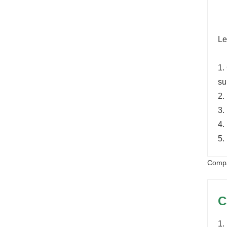
Le
1.
su
2.
3.
4.
5.
Compa
C
1.