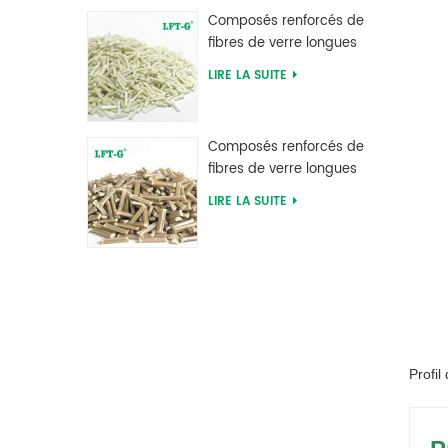
d'usine
Composés renforcés de
fibres de verre longues
en polyphtalamide PPA
LIRE LA SUITE
d'alimentation d'usine
Composés renforcés de
fibres de verre longues
en sulfure de
LIRE LA SUITE
polyphénylène PPS
Profil