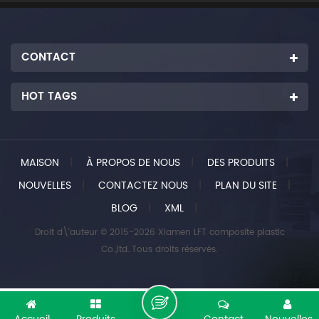
CONTACT
HOT TAGS
MAISON
|
À PROPOS DE NOUS
|
DES PRODUITS
|
NOUVELLES
|
CONTACTEZ NOUS
|
PLAN DU SITE
|
BLOG
|
XML
|
Droit d\'auteur © 2015-2026 Xiamen LFT composite plastic
Co.,ltd..Tous droits réservés.