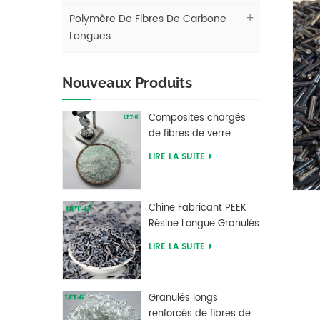
Polymère De Fibres De Carbone
Longues
Nouveaux Produits
Composites chargés
de fibres de verre
longues en
LIRE LA SUITE
polybutylène
téréphtalate PBT LFT
Chine Fabricant PEEK
Résine Longue Granulés
Renforcés De Fibres De
LIRE LA SUITE
Carbone
Granulés longs
renforcés de fibres de