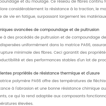
oundage et du moulage. Ce réseau de fibres continu fo
iore considérablement la résistance à la traction, le mod
e de vie en fatigue, surpassant largement les matériaux 
niques avancées de compoundage et de pultrusion
e à des procédés de pultrusion et de compoundage de p
 dispersées uniformément dans la matrice PA66, assuran
rupture minimale des fibres. Ceci garantit des proprié
oductibilité et des performances stables d'un lot de prod
llentes propriétés de résistance thermique et d'usure
atrice polymère PA66 offre des températures de fléchis
stance à l'abrasion et une bonne résistance chimique a
ants, ce qui la rend adaptée aux composants fonctionn
ératures élevées.