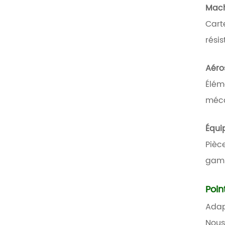
Mach
Cart
rési
Aéro
Élém
méca
Équi
Pièc
gamm
Poin
Adap
Nous