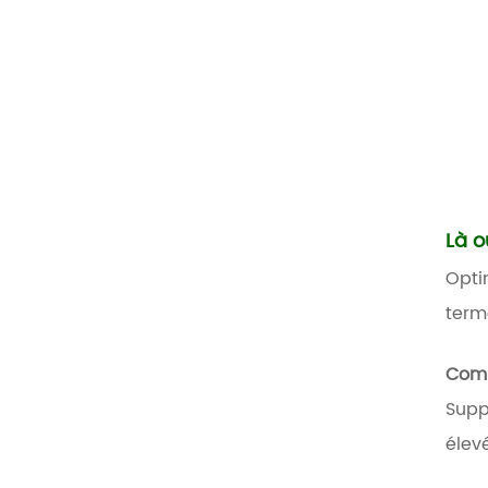
Là o
Opti
terme
Comp
Supp
élev