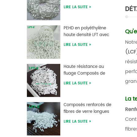
verre PLA à acide
LIRE LA SUITE
DÉT
polylactique LFT haute
résistance
PEHD en polyéthylène
Qu'e
haute densité LFT avec
Notr
longue fibre de verre
LIRE LA SUITE
renforcée
(LC
rési
Haute résistance au
perf
fluage Composés de
fibres de verre longues
gran
LIRE LA SUITE
chargés MXD 6
La t
Composés renforcés de
Renf
fibres de verre longues
Cont
en polybutylène
LIRE LA SUITE
téréphtalate PBT
fibr
d'approvisionnement