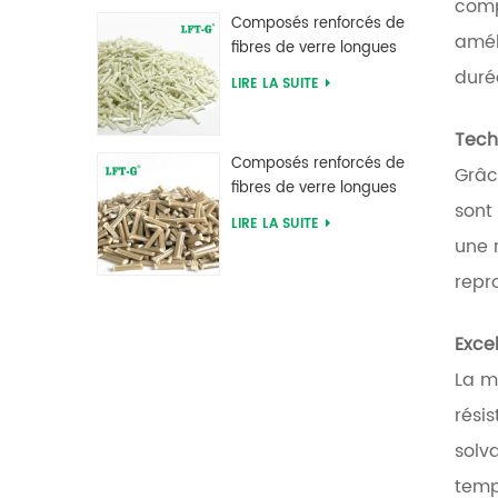
comp
d'usine
Composés renforcés de
amél
fibres de verre longues
en polyphtalamide PPA
duré
LIRE LA SUITE
d'alimentation d'usine
Tech
Composés renforcés de
Grâc
fibres de verre longues
sont
en sulfure de
LIRE LA SUITE
polyphénylène PPS
une 
repr
Exce
La m
rési
solv
temp