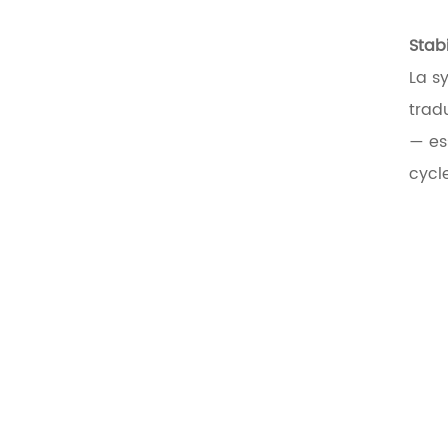
Stab
La s
trad
— es
cycl