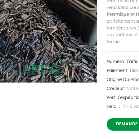
résistance aux c
rend idéal pou
thermique
et
r
parfaitement a
températures é
aux métaux et 
terme.
Numéro D'artic
Paiement:
Dis
Origine Du Prod
Couleur:
Natur
Port D'expéditi
Delai：
2-10 w
DEMANDE