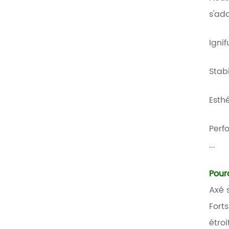
s'ad
Igni
Stabi
Esth
Perf
...
Pour
Axé s
Fort
étro