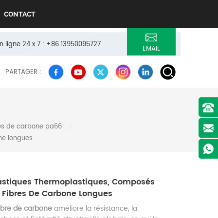
CONTACT
n ligne 24 x 7 : +86 13950095727
EMAIL
PARTAGER :
res de carbone pa66
/
ne longues
lastiques Thermoplastiques, Composés
À Fibres De Carbone Longues
fibre de carbone
améliore la résistance, la