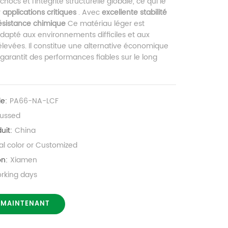
hocs et l'intégrité structurelle globale, ce qui le
r
applications critiques
. Avec
excellente stabilité
ésistance chimique
Ce matériau léger est
dapté aux environnements difficiles et aux
levées. Il constitue une alternative économique
garantit des performances fiables sur le long
le:
PA66-NA-LCF
cussed
uit:
China
al color or Customized
on:
Xiamen
orking days
 MAINTENANT