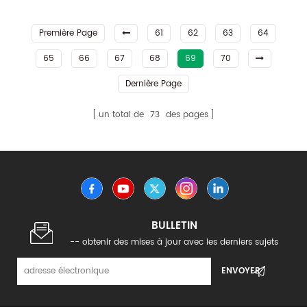
d'injection de granulés
longue nylon polyamide
Première Page
61
62
63
64
65
66
67
68
69
70
Dernière Page
un total de
73
des pages
BULLETIN
-- obtenir des mises à jour avec les derniers sujets