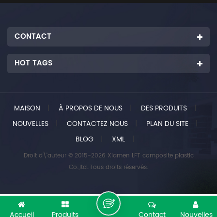
CONTACT
HOT TAGS
MAISON
|
À PROPOS DE NOUS
|
DES PRODUITS
|
NOUVELLES
|
CONTACTEZ NOUS
|
PLAN DU SITE
|
BLOG
|
XML
|
Droit d\'auteur © 2015-2026 Xiamen LFT composite plastic
Co.,ltd..Tous droits réservés.
Accueil
Produits
Contact
Nouvelles