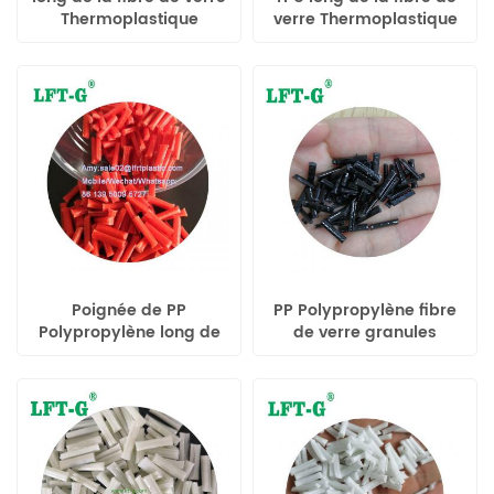
Thermoplastique
verre Thermoplastique
uréthane tpu granules
uréthane tpu Granulés
Poignée de PP
PP Polypropylène fibre
Polypropylène long de
de verre granules
fibre de verre à granulés
pellets application de
siège de voiture pièces