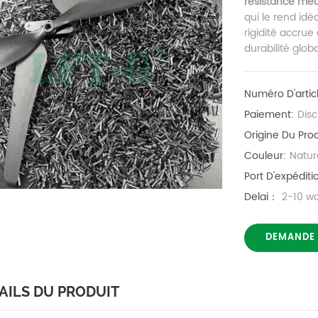
résistance mé
qui le rend idé
rigidité accrue
durabilité globa
Numéro D'artic
Paiement:
Dis
Origine Du Prod
Couleur:
Natur
Port D'expéditi
Delai：
2-10 w
DEMANDE
AILS DU PRODUIT