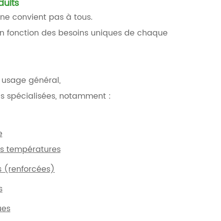
duits
ne convient pas à tous.
en fonction des besoins uniques de chaque
 usage général,
s spécialisées, notamment :
e
es températures
 (renforcées)
s
ues