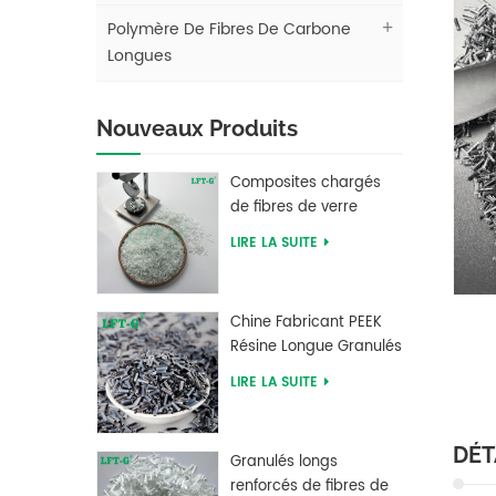
Polymère De Fibres De Carbone
Longues
Nouveaux Produits
Composites chargés
de fibres de verre
longues en
LIRE LA SUITE
polybutylène
téréphtalate PBT LFT
Chine Fabricant PEEK
Résine Longue Granulés
Renforcés De Fibres De
LIRE LA SUITE
Carbone
DÉT
Granulés longs
renforcés de fibres de