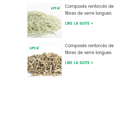
d'usine
Composés renforcés de
fibres de verre longues
en polyphtalamide PPA
LIRE LA SUITE
d'alimentation d'usine
Composés renforcés de
fibres de verre longues
en sulfure de
LIRE LA SUITE
polyphénylène PPS