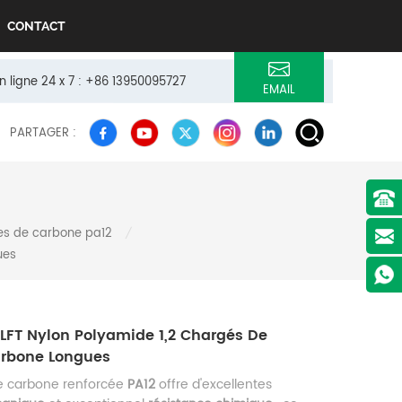
CONTACT
n ligne 24 x 7 : +86 13950095727
EMAIL
PARTAGER :
res de carbone pa12
/
ues
LFT Nylon Polyamide 1,2 Chargés De
arbone Longues
de carbone renforcée
PA12
offre d'excellentes