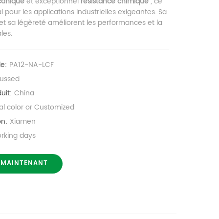
canique
et exceptionnel
résistance chimique
, ce
al pour les applications industrielles exigeantes. Sa
 et sa légèreté améliorent les performances et la
les.
le:
PA12-NA-LCF
cussed
uit:
China
al color or Customized
on:
Xiamen
orking days
 MAINTENANT