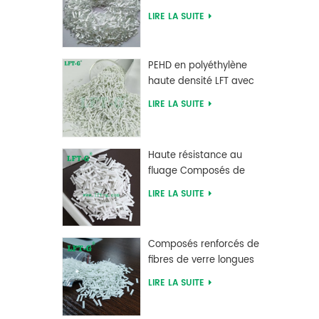
verre PLA à acide
LIRE LA SUITE
polylactique LFT haute
résistance
PEHD en polyéthylène
haute densité LFT avec
longue fibre de verre
LIRE LA SUITE
renforcée
Haute résistance au
fluage Composés de
fibres de verre longues
LIRE LA SUITE
chargés MXD 6
Composés renforcés de
fibres de verre longues
en polybutylène
LIRE LA SUITE
téréphtalate PBT
d'approvisionnement