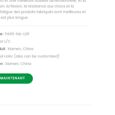
 et une meilleure stabilité dimensionnelle, et la
ction, la flexion, la résistance aux chocs et la
 fatigue des produits fabriqués sont meilleures et
 est plus longue.
le:
PA66-NA-LGF
or L/C
uit:
Xiamen, China
nal color (also can be customized)
on:
Xiamen, China
 MAINTENANT