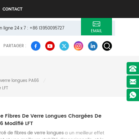
CONTACT
n ligne 24 x 7 : +86 13950095727
EMAIL
PARTAGER :
 verre longues PA66
/
 LFT
 Fibres De Verre Longues Chargées De
6 Modifié LFT
rcé de fibres de verre longues
a un meilleur effet