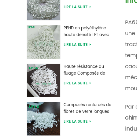
Inf
verre PLA à acide
LIRE LA SUITE
polylactique LFT haute
résistance
PA6
PEHD en polyéthylène
une 
haute densité LFT avec
longue fibre de verre
trac
LIRE LA SUITE
renforcée
temp
caou
Haute résistance au
fluage Composés de
méca
fibres de verre longues
LIRE LA SUITE
chargés MXD 6
moul
Composés renforcés de
Par 
fibres de verre longues
chim
en polybutylène
LIRE LA SUITE
téréphtalate PBT
indu
d'approvisionnement