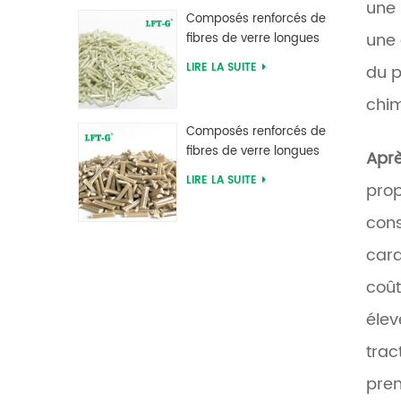
une 
d'usine
Composés renforcés de
une 
fibres de verre longues
en polyphtalamide PPA
LIRE LA SUITE
du p
d'alimentation d'usine
chim
Composés renforcés de
fibres de verre longues
Aprè
en sulfure de
LIRE LA SUITE
prop
polyphénylène PPS
cons
cara
coût
élev
trac
prem