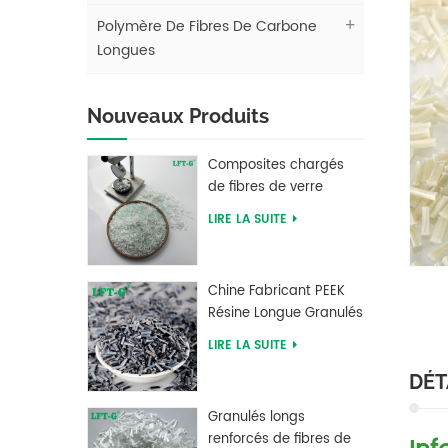
Polymère De Fibres De Carbone
Longues
Nouveaux Produits
Composites chargés
de fibres de verre
longues en
LIRE LA SUITE
polybutylène
téréphtalate PBT LFT
Chine Fabricant PEEK
Résine Longue Granulés
Renforcés De Fibres De
LIRE LA SUITE
Carbone
DÉT
Granulés longs
renforcés de fibres de