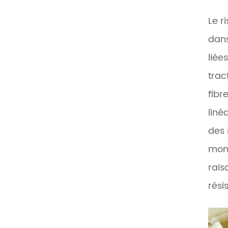
Le r
dans
liée
trac
fibr
liné
des 
mont
rais
rési