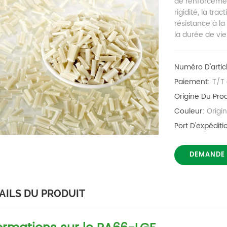
de renforcement
rigidité, la tra
résistance à la
la durée de vie
Numéro D'artic
Paiement:
T/T 
Origine Du Prod
Couleur:
Origi
Port D'expéditi
DEMANDE
AILS DU PRODUIT