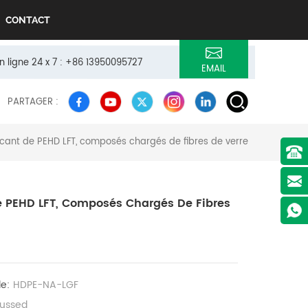
CONTACT
n ligne 24 x 7 : +86 13950095727
EMAIL
PARTAGER :
icant de PEHD LFT, composés chargés de fibres de verre
e PEHD LFT, Composés Chargés De Fibres
le:
HDPE-NA-LGF
cussed