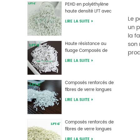
PEHD en polyéthylène
haute densité LFT avec
Le p
longue fibre de verre
LIRE LA SUITE
renforcée
un p
la f
son 
Haute résistance au
fluage Composés de
prod
fibres de verre longues
LIRE LA SUITE
chargés MXD 6
Composés renforcés de
fibres de verre longues
en polybutylène
LIRE LA SUITE
téréphtalate PBT
d'approvisionnement
d'usine
Composés renforcés de
fibres de verre longues
en polyphtalamide PPA
LIRE LA SUITE