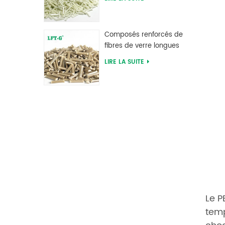
d'alimentation d'usine
Composés renforcés de
fibres de verre longues
en sulfure de
LIRE LA SUITE
polyphénylène PPS
Le P
temp