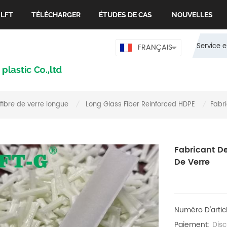
 LFT
TÉLÉCHARGER
ÉTUDES DE CAS
NOUVELLES
Service e
FRANÇAIS
fibre de verre longue
Long Glass Fiber Reinforced HDPE
Fabr
/
/
Fabricant D
De Verre
Numéro D'artic
Paiement:
Dis