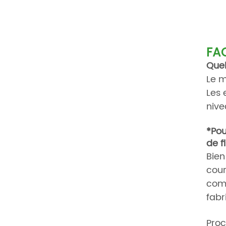
FA
Quel
Le m
Les 
nive
*Pou
de f
Bien
cour
comp
fabr
Proc