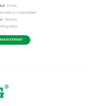
uit:
China
al color or Customized
on:
Xiamen
orking days
 MAINTENANT