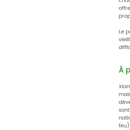
choc
offr
prop
Le p
viei
diff
À p
Xiam
maté
déve
sont
nati
feu)