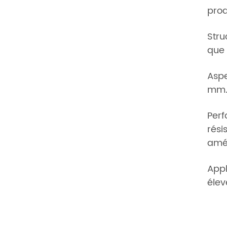
prod
Stru
que 
Aspe
mm
Perf
rési
amél
Appl
élev