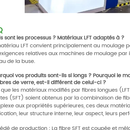
Q
s sont les processus ?
Matériaux LFT adaptés à ?
atériau LFT convient principalement au moulage par in
exigences relatives aux machines de moulage par in
au de la buse.
rquoi vos produits sont-ils si longs ? Pourquoi le ma
ibres de verre, est-il différent de celui-ci ?
 que les matériaux modifiés par fibres longues (LFT
tes (SFT) soient obtenus par la combinaison de fib
lexe aux propriétés supérieures, ces deux matéria
ication, leur structure interne, leur aspect, leurs pe
édé de production : La fibre SFT est coupée et méla