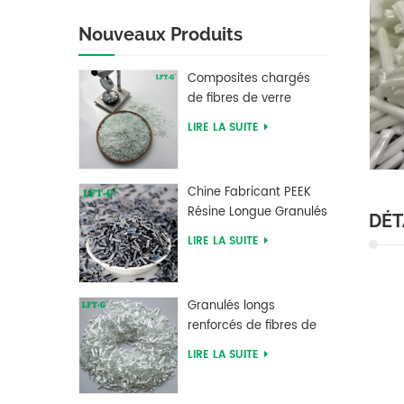
Nouveaux Produits
Composites chargés
de fibres de verre
longues en
LIRE LA SUITE
polybutylène
téréphtalate PBT LFT
Chine Fabricant PEEK
Résine Longue Granulés
DÉT
Renforcés De Fibres De
LIRE LA SUITE
Carbone
Granulés longs
renforcés de fibres de
verre PLA à acide
LIRE LA SUITE
polylactique LFT haute
résistance