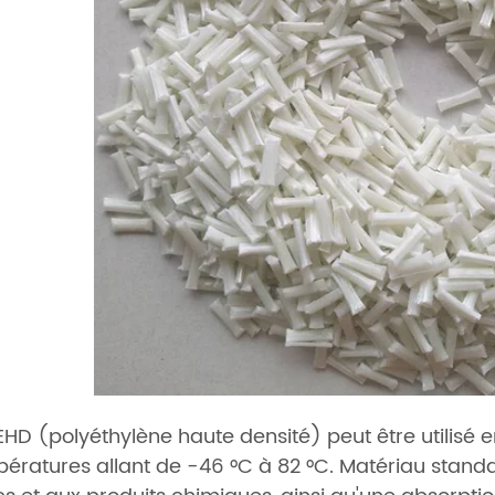
EHD (polyéthylène haute densité) peut être utilisé
ératures allant de -46 °C à 82 °C. Matériau standa