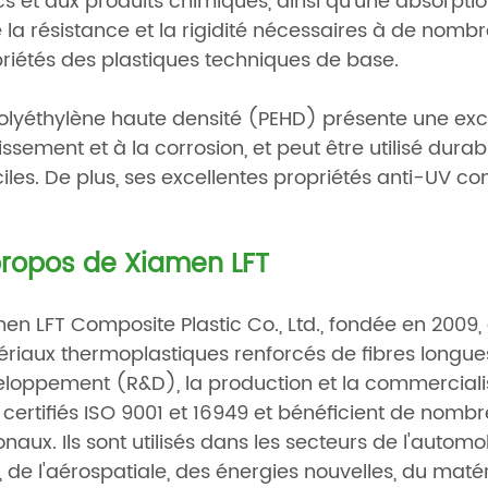
s et aux produits chimiques, ainsi qu'une absorpti
e la résistance et la rigidité nécessaires à de nomb
riétés des plastiques techniques de base.
olyéthylène haute densité (PEHD) présente une exce
llissement et à la corrosion, et peut être utilisé d
iciles. De plus, ses excellentes propriétés anti-UV c
ropos de Xiamen LFT
en LFT Composite Plastic Co., Ltd., fondée en 2009
riaux thermoplastiques renforcés de fibres longues.
loppement (R&D), la production et la commercialisa
 certifiés ISO 9001 et 16949 et bénéficient de no
onaux. Ils sont utilisés dans les secteurs de l'autom
, de l'aérospatiale, des énergies nouvelles, du matér