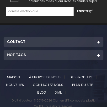
-- obtenir des mises à jour avec les derniers sujets
CONTACT
HOT TAGS
MAISON
|
À PROPOS DE NOUS
|
DES PRODUITS
|
NOUVELLES
|
CONTACTEZ NOUS
|
PLAN DU SITE
|
BLOG
|
XML
|
Droit d\'auteur © 2015-2026 Xiamen LFT composite plastic
Co.,ltd..Tous droits réservés.