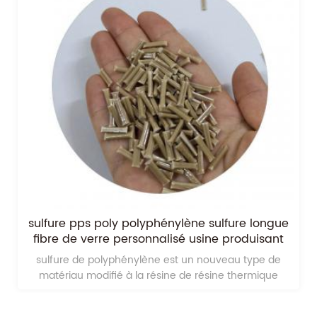
 longue
ingénieur polyphénylène sulfure renforcé 
uisant
des fibres de verre longues
ype de
ingénieur rempli de fibres de verre longues
rmique
renforcéesest un type de matériaux plastiques
d'ingénierie modifeid de pps long renforcé de fibr
verre