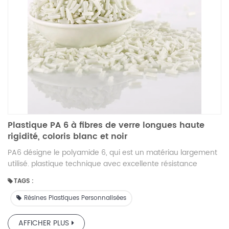
Plastique PA 6 à fibres de verre longues haute
rigidité, coloris blanc et noir
PA6 désigne le polyamide 6, qui est un matériau largement
utilisé. plastique technique avec excellente résistance
mécanique , résistance à l'usure , et stabilité chimique
TAGS :
L'ajout de longues fibres de verre au PA6 peut améliorer
considérablement les propriétés mécaniques du matériau,
Résines Plastiques Personnalisées
telles que la résistance, la rigidité, la résistance aux chocs et
la stabilité dimensionnelle.
AFFICHER PLUS