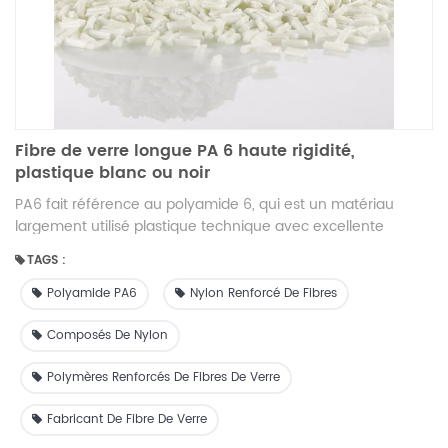
Fibre de verre longue PA 6 haute rigidité,
plastique blanc ou noir
PA6 fait référence au polyamide 6, qui est un matériau
largement utilisé plastique technique avec excellente
résistance mécanique , résistance à l'usure , et stabilité
TAGS :
chimique L'ajout de longues fibres de verre au PA6 peut
améliorer considérablement les propriétés mécaniques du
Polyamide PA6
Nylon Renforcé De Fibres
matériau, telles que la résistance, la rigidité, la résistance
aux chocs et la stabilité dimensionnelle.
Composés De Nylon
Polymères Renforcés De Fibres De Verre
Fabricant De Fibre De Verre