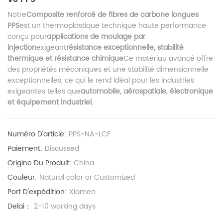
Notre
Composite renforcé de fibres de carbone longues
PPS
est un thermoplastique technique haute performance
conçu pour
applications de moulage par
injection
exigeant
résistance exceptionnelle, stabilité
thermique et résistance chimique
Ce matériau avancé offre
des propriétés mécaniques et une stabilité dimensionnelle
exceptionnelles, ce qui le rend idéal pour les industries
exigeantes telles que
automobile, aérospatiale, électronique
et équipement industriel
.
Numéro D'article:
PPS-NA-LCF
Paiement:
Discussed
Origine Du Produit:
China
Couleur:
Natural color or Customized
Port D'expédition:
Xiamen
Delai：
2-10 working days