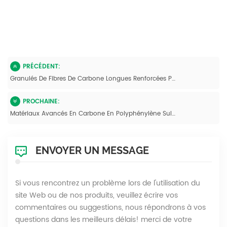
PRÉCÉDENT:
Granulés De Fibres De Carbone Longues Renforcées PPS Pour Applications Très Exigeantes
PROCHAINE:
Matériaux Avancés En Carbone En Polyphénylène Sulfure De Résine Longue Fibre De Carbone Boulettes Renforcées En Fibre De Carbone
ENVOYER UN MESSAGE
Si vous rencontrez un problème lors de l'utilisation du
site Web ou de nos produits, veuillez écrire vos
commentaires ou suggestions, nous répondrons à vos
questions dans les meilleurs délais! merci de votre